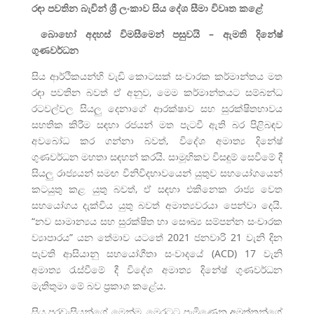
රඳා පවතින බැවින් ශ්‍රී ලංකාව සිය දේශ සීමා විවෘත කළේ
බොහෝ අදහස් විමසීමෙන් පසුවයි –
ඇමති දිනේෂ්
ගුණවර්ධන
සිය ආර්ථිකයන්හි වැඩි කොටසක් සංචාරක කර්මාන්තය මත
රඳා පවතින බවත් ඒ අනුව, මෙම කර්මාන්තයට සම්බන්ධ
රටවල්වල සියලු දෙනාගේ ආරක්ෂාව සහ සුරක්ෂිතභාවය
සහතික කිරීම සඳහා රජයන් මත පැටවී ඇති බර පිළිබඳව
අවබෝධ කර ගන්නා බවත්, විදේශ අමාත්‍ය දිනේෂ්
ගුණවර්ධන මහතා සඳහන් කරයි. සාමූහිකව විසඳුම් සෙවීමේ දී
සියලු රාජ්‍යයන් සමඟ විනිවිදභාවයෙන් යුතුව සහයෝගයෙන්
කටයුතු කළ යුතු බවත්, ඒ සඳහා එකිනෙක රාජ්‍ය වෙත
සහයෝගය දැක්විය යුතු බවත් අමාත්‍යවරයා පෙන්වා දෙයි.
“නව සාමාන්‍යය සහ සුරක්ෂිත හා සෞඛ්‍ය සම්පන්න සංචාරක
ව්‍යාපාරය” යන තේමාව යටතේ 2021 ජනවාරි 21 වැනි දින
පැවති ආසියානු සහයෝගීතා සංවාදයේ (ACD) 17 වැනි
අමාත්‍ය රැස්වීමේ දී විදේශ අමාත්‍ය දිනේෂ් ගුණවර්ධන
මැතිතුමා මේ බව ප්‍රකාශ කළේය.
සිය පුරවැසියන්ගේ මෙන්ම, මෙරටට පැමිණෙන අමුත්තන්ගේ