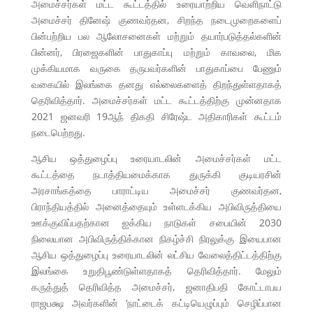
அமைச்சர்கள் மட்ட கூட்டத்தில் உரையாற்றிய வெளிநாட்டு
அமைச்சர் தினேஷ் குணவர்தன, சிறந்த நடைமுறைகளைப்
பின்பற்றிய பல ஆலோசனைகள் மற்றும் தயார்படுத்தல்களின்
பின்னர், பிரஜைகளின் பாதுகாப்பு மற்றும் காவலை, மிக
முக்கியமாக வருகை தருபவர்களின் பாதுகாப்பை பேணும்
வகையில் இலங்கை தனது எல்லைகளைத் திறந்துள்ளதாகத்
தெரிவித்தார். அமைச்சர்கள் மட்ட கூட்டத்திற்கு முன்னதாக
2021 ஜனவரி 19ஆந் திகதி சிரேஷ்ட அதிகாரிகள் கூட்டம்
நடைபெற்றது.
ஆசிய ஒத்துழைப்பு உரையாடலின் அமைச்சர்கள் மட்ட
கூட்டத்தை நடாத்தியமைக்காக துருக்கி குடியரசின்
அரசாங்கத்தை பாராட்டிய அமைச்சர் குணவர்தன,
பிராந்தியத்தில் அனைத்தையும் உள்ளடக்கிய அபிவிருத்தியை
ஊக்குவிப்பதற்கான ஐக்கிய நாடுகள் சபையின் 2030
நிலையான அபிவிருத்திக்கான நிகழ்ச்சி நிரலுக்கு இயைபான
ஆசிய ஒத்துழைப்பு உரையாடலின் லட்சிய வேலைத்திட்டத்திற்கு
இலங்கை உறுதிபூண்டுள்ளதாகத் தெரிவித்தார். மேலும்
கருத்துத் தெரிவித்த அமைச்சர், ஜனாதிபதி கோட்டாபய
ராஜபக்ஷ அவர்களின் ‘நாட்டைக் கட்டியெழுப்பும் செழிப்பான