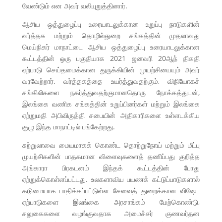
வேண்டும் என அவர் வலியுறுத்தினார்.
ஆசிய ஒத்துழைப்பு உரையாடலுக்கான உறுப்பு நாடுகளின்
வர்த்தக மற்றும் தொழில்துறை சங்கத்தின் முதலாவது
மெய்நிகர் மாநாட்டை ஆசிய ஒத்துழைப்பு உரையாடலுக்கான
கூட்டத்தின் ஒரு பகுதியாக 2021 ஜனவரி 20ஆந் திகதி
ஏற்பாடு செய்தமைக்கான துருக்கியின் முயற்சியையும் அவர்
வரவேற்றார். வர்த்தகத்தை உயர்த்துவதற்கும், விநியோகச்
சங்கிலிகளை நகர்த்துவதற்குமானதொரு நோக்கத்துடன்,
இலங்கை வணிக சங்கத்தின் உறுப்பினர்கள் மற்றும் இலங்கை
ஏற்றுமதி அபிவிருத்தி சபையின் அதிகாரிகளை உள்ளடக்கிய
குழு இந்த மாநாட்டில் பங்கேற்றது.
சுற்றுலாவை மையமாகக் கொண்ட தொற்றுநோய் மற்றும் மீட்பு
முயற்சிகளின் பாதகமான விளைவுகளைத் தணிப்பது குறித்த
அங்காரா பிரகடனம் இந்தக் கூட்டத்தின் போது
ஏற்றுக்கொள்ளப்பட்டது. உலகளாவிய பயணக் கட்டுப்பாடுகளால்
கடுமையாக பாதிக்கப்பட்டுள்ள சேவைத் துறைக்கான விஷேட
ஏற்பாடுகளை இலங்கை அரசாங்கம் மேற்கொண்டு,
சலுகைகளை வழங்குவதாக அமைச்சர் குணவர்தன