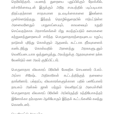
தெரிவித்தார். பயணத் துறையை புதுப்பிக்கும் நோக்கில்,
எச்சரிக்கையுடன் இருக்கும் அதே சமயத்தில் படிப்படியாக
திறப்பதற்கான சாதகமான நடவடிக்கைகளை இலங்கை
முன்னெடுத்தது. இந்தத் தொழில்துறையில் ஈடுபட்டுள்ள
அனைவரினதும் பாதுகாப்பையும், காவலையும் உறுதி
செய்வதற்காக அரசாங்கங்கள் மீது சுமத்தப்படும் சுமைகளை
சுற்றுலாத்துறையைச் சார்ந்த பொருளாதாரத்தையுடைய உறுப்பு
நாடுகள் புரிந்து கொள்ளும் ஆதலால், கூட்டாக தீர்வுகளைக்
கண்டறிந்து கொள்வதில் அனைத்து அரசுகளுடனும்
வெளிப்படையாக ஒத்துழைத்து, அவற்றுக்கு ஆதரவுகளை நல்க
வேண்டும் என அவர் குறிப்பிட்டார்.
பொருளாதார விவகாரப் பிரிவின் மேலதிக செயலாளர் பி.எம்.
அம்சா சிரேஷ்ட அதிகாரிகள் கூட்டத்திற்குத் தலைமை
தாங்கினார். பல்தரப்பு விவகாரங்களுக்கான பதில் பணிப்பாளர்
நாயகம் அன்சுல் ஜான் மற்றும் வெளிநாட்டு அமைச்சின்
பொருளாதார விவகாரப் பிரிவின் அபிவிருத்தி உத்தியோகத்தர்
இனோக்கா தர்மதாஸ ஆகியோரும் இந்தக் கூட்டங்களில் கலந்து
கொண்டனர்.
வெளிநாட்டு அமைச்சு