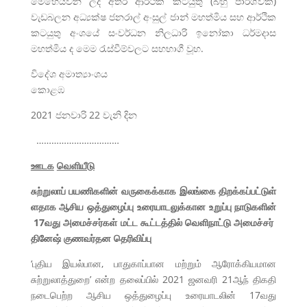
මෙහෙයවන ලද අතර ආර්ථික කටයුතු (බහු පාර්ශ්වික)
වැඩබලන අධ්‍යක්ෂ ජනරාල් අංසුල් ජාන් මහත්මිය සහ ආර්ථික
කටයුතු අංශයේ සංවර්ධන නිලධාරි ඉනෝකා ධර්මදාස
මහත්මිය ද මෙම රැස්වීම්වලට සහභාගී වූහ.
විදේශ අමාත්‍යාංශය
කොළඹ
2021 ජනවාරි 22 වැනි දින
……………………………
ஊடக
வெளியீடு
சுற்றுலாப்
பயணிகளின்
வருகைக்காக
இலங்கை
திறக்கப்பட்டுள்
ளதாக
ஆசிய
ஒத்துழைப்பு
உரையாடலுக்கான
உறுப்பு
நாடுகளின்
17
வது
அமைச்சர்கள்
மட்ட
கூட்டத்தில்
வெளிநாட்டு
அமைச்சர்
தினேஷ்
குணவர்தன
தெரிவிப்பு
‘புதிய இயல்பான, பாதுகாப்பான மற்றும் ஆரோக்கியமான
சுற்றுலாத்துறை’ என்ற தலைப்பில் 2021 ஜனவரி 21ஆந் திகதி
நடைபெற்ற ஆசிய ஒத்துழைப்பு உரையாடலின் 17வது