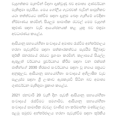
වැදගත්කම මැනවින් විදහා දැක්වුණු බව අමාත්‍ය ගුණවර්ධන
මැතිතුමා පැවසීය. මෙය ගෝලීය ගැටළුවක් බැවින් සාමූහිකව
යථා තත්ත්වයට පත්වීම සඳහා දැනුම බෙදා ගැනීමේ වේදිකා
නිර්මාණය කරමින්, සියලුම සාමාජික රටවල් මෙම වැදගත්
කුළුණ සඳහා වැඩි ආයෝජනයක් කළ යුතු බව එතුමා
අවධාරණය කළේය.
ආසියානු සහයෝගීතා සංවාදයේ අමාත්‍ය රැස්වීම අන්තර්ජාලය
හරහා පැවැත්වීම සඳහා සත්කාරකත්වය සැපයීම පිළිබඳව
තුර්කි ජනරජයේ රජයට ප්‍රශංසා කරමින්, කලාපයේ සියල්ල
ඇතුළත් වර්ධනය ප්‍රවර්ධනය කිරීම සඳහා වන එක්සත්
ජාතීන්ගේ 2030 තිරසාර සංවර්ධනය සඳහා වූ න්‍යාය පත්‍රයට
අනුකූලව, ආසියානු සහයෝගීතා සංවාදයේ අභිලාෂිත වැඩ
සැලැස්ම සඳහා ශ්‍රී ලංකාව ඇපකැපවී සිටින බව අමාත්‍ය
ගුණවර්ධන මැතිතුමා ප්‍රකාශ කළේය.
2021 ජනවාරි 20 වැනි දින පැවති ආසියානු සහයෝගීතා
සංවාදයේ රැස්වීමට සමගාමීව, ආසියානු සහයෝගීතා
සංවාදයේ සාමාජික රටවල වාණිජ හා කර්මාන්ත මණ්ඩලවල
පළමු සමුළුව අන්තර්ජාලය හරහා පැවැත්වීම සඳහා තුර්කිය