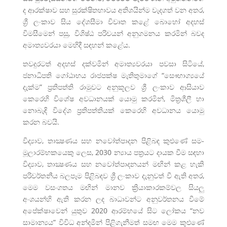
ද ආරක්ෂාව සහ සුරක්ෂිතභාවය අතිශයින්ම වැදගත් වන අතර,
ශ්‍රී ලංකාව සිය දේශසීමා විවෘත කළේ බොහෝ අදහස්
විමසීමෙන් පසු, විශිෂ්ඨ පරිචයන් අනුගමනය කරමින් බවද
අමාත්‍යවරයා මෙහිදී සඳහන් කළේය.
තවදුරටත් අදහස් දක්වමින් අමාත්‍යවරයා පවසා සිටියේ,
ජනාධිපති ගෝඨාභය රාජපක්ෂ මැතිතුමාගේ “සෞභාග්‍යයේ
දැක්ම” ප්‍රතිපත්ති රාමුවට අනුකූලව ශ්‍රී ලංකාව ආසියාව
කෙරෙහි විශේෂ අවධානයක් යොමු කරමින්, මිත්‍රශීලී හා
නොබැඳි විදේශ ප්‍රතිපත්තියක් කෙරෙහි අවධානය යොමු
කරන බවයි.
විද්‍යාව, තාක්‍ෂණය සහ නවෝත්පාදන පිළිබඳ කුළුණේ සම-
මූලාරම්භකයෙකු ලෙස, 2030 න්‍යාය පත්‍රයට දායක වීම සඳහා
විද්‍යාව, තාක්‍ෂණය සහ නවෝත්පාදනයන් මඟින් කළ හැකි
පරිවර්තනීය බලපෑම පිළිබඳව ශ්‍රී ලංකාව දැනුවත් වී ඇති අතර,
මෙම වසංගතය මඟින් මානව ක්‍රියාකාරකම්වල සියලු
අංශයන්හි ඇති කරන ලද බාධාවන්ට අනුවර්තනය වීමේ
අපේක්ෂාවෙන් යුතුව 2020 ආරම්භයේ සිට ලෝකය “නව
සාමාන්‍යය” විවිධ අන්දමින් පිළිගැනීමත් සමඟ මෙම කුළුණේ