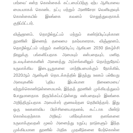
பார்வை’ என்ற கொள்கைக் கட்டமைப்பிற்கு ஏற்ப ஆசியாவை
மையமாகக் கொண்ட நட்பு மற்றும் அணிசேரா வெளியுறவுக்
கொள்கையில் இலங்கை கவனம் செலுத்துவதாகக்
குறிப்பிட்டார்.
விஞ்ஞானம், தொழில்நுட்பம் மற்றும் கண்டுபிடிப்புக்கான
தூணின் இணைத் தலைமை நகர்வாளராக, விஞ்ஞானம்,
தொழில்நுட்பம் மற்றும் கண்டுபிடிப்பு ஆகியன 2030 நிகழ்ச்சி
நிரலுக்கு பங்களிப்பதாக அமையும் என்பதையும், மனித
நடவடிக்கைகளின் அனைத்து அம்சங்களிலும் தொற்றுநோய்
உருவாக்கிய இடையூறுகளை மாற்றியமைக்கும் நோக்கில்,
2020ஆம் ஆண்டின் தொடக்கத்தில் இருந்து உலகம் பல்வேறு
அளவுகளில் ‘புதிய இயல்பான நிலைமையை’
ஏற்றுக்கொண்டுள்ளமையால், இந்தத் தூணின் முக்கியத்துவம்
போதுமானதாக நிரூபிக்கப்பட்டுள்ளது என்பதையும் இலங்கை
அறிந்திருப்பதாக அமைச்சர் குணவர்தன தெரிவித்தார். இது
ஒரு உலகளாவிய பிரச்சினையாதலால், கூட்டாக மீண்டு
கொள்வதற்காக அறிவுப் பகிர்வுக்கான தளங்களை
உருவாக்குவதன் மூலம் அனைத்து உறுப்பு நாடுகளும் இந்த
முக்கியமான தூணில் அதிக முதலீடுகளை மேற்கொள்ள