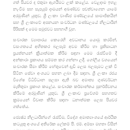
ගත් පියවර ද එතුමා ඇගයීමට ලක් කළේය. වෙළඳාම ඉහළ
නැංවීම සහ සැපයුම් දාමයන් අඛණ්ඩව පවත්වාගෙන යාමේ
අරමුණින් යුතුව, ශ්‍රී ලංකා වාණිජ මණ්ඩලයේ සාමාජිකයින්
සහ ශ්‍රී ලංකාවේ අපනයන සංවර්ධන මණ්ඩලයේ නිලධාරීන්
පිරිසක් ද මෙම සමුළුවට සහභාගී වූහ.
සංචාරක ව්‍යාපාරය කෙරෙහි අවධානය යොමු කරමින්,
වසංගතයේ අහිතකර බලපෑම් අවම කිරීම හා ප්‍රතිසාධන
ප්‍රයත්නයන් ක්‍රියාත්මක කිරීම සඳහා මෙම රැස්වීමේ දී
අන්කාරා ප්‍රකාශය සම්මත කර ගන්නා ලදී. ගෝලීය වශයෙන්
සංචාරක සීමා කිරීම් හේතුවෙන් දැඩි ලෙස බලපෑමට ලක් වී
සිටින සේවා අංශයට සහන ලබා දීම සඳහා, ශ්‍රී ලංකා රජය
විශේෂ විධිවිධාන සලසා ඇති බව අමාත්‍ය ගුණවර්ධන
මැතිතුමා ප්‍රකාශ කළේය. සංචාරක කර්මාන්තය පුනර්ජීවනය
කිරීමේ අරමුණින් යුතුව, ශ්‍රී ලංකාව ප්‍රවේශම් සහගතව
ක්‍රමයෙන් විවෘත කිරීම සඳහා ධනාත්මක ලෙස පියවර
ගත්තේය.
ජ්‍යෙෂ්ඨ නිලධාරීන්ගේ රැස්වීම, විදේශ අමාත්‍යාංශයේ ආර්ථික
කටයුතු අංශයේ අතිරේක ලේකම් පී. එම්. අම්සා මහතා විසින්