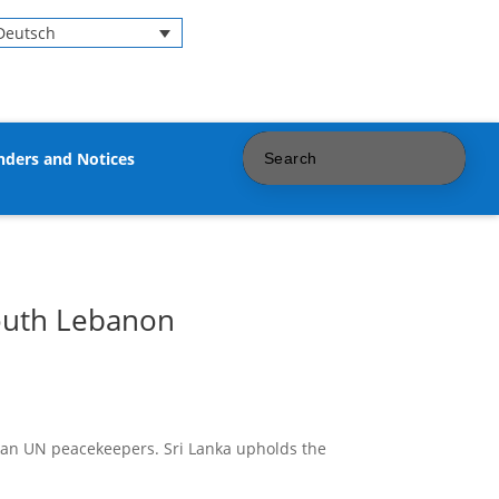
Deutsch
nders and Notices
South Lebanon
nkan UN peacekeepers. Sri Lanka upholds the