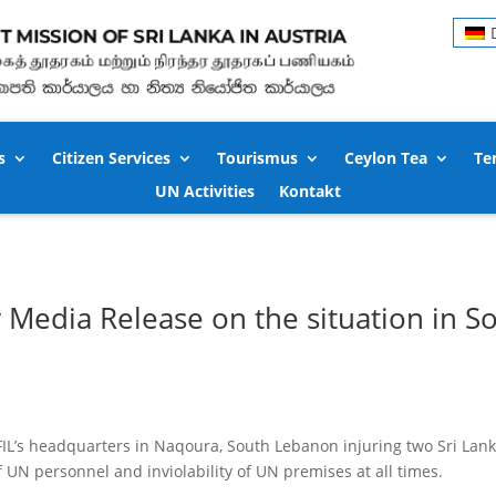
s
Citizen Services
Tourismus
Ceylon Tea
Te
UN Activities
Kontakt
y Media Release on the situation in 
FIL’s headquarters in Naqoura, South Lebanon injuring two Sri La
f UN personnel and inviolability of UN premises at all times.