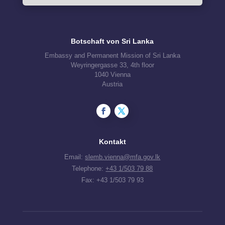
Botschaft von Sri Lanka
Embassy and Permanent Mission of Sri Lanka
Weyringergasse 33, 4th floor
1040 Vienna
Austria
Kontakt
Email:
slemb.vienna@mfa.gov.lk
Telephone:
+43 1/503 79 88
Fax: +43 1/503 79 93